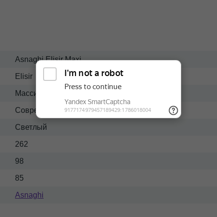
Asnaghi Elisir Maxi
Elisir
Массив-ткань
Современный
Светлый
262
98
85
Asnaghi