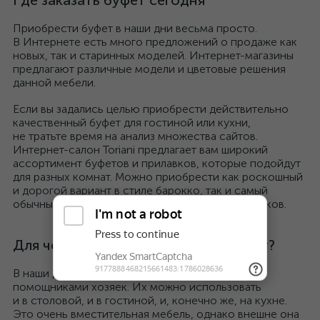
Где заказать буфет сегодня
Приобрести буфет в наши дни весьма просто.
В Интернете есть много предложений о продаже как
новых, так и старинных моделей. Интернет-магазины
предлагают различные модели и цветовые решения
данной мебели.
Если вы задались целью приобрести действительно
качественный буфет для гостиной или кухни,
не тратьте время на анализ множества сайтов.
Интернет-салон Toriani предлагает вам широкий
ассортимент буфетов и прилавков, которые подойдут
для разных комнат. Можно приобрести как роскошный
и дорогой вариант в стиле барокко, так и самый
обычный, но не менее стильный буфет без изысков.
Для чего можно использовать буфет?
В наши дни буфеты являются незаменимыми
помощниками хозяек. Их можно использовать
и в столовой, и в гостиной, и, конечно же, на кухне.
Это очень вместительная мебель, однако внешне она