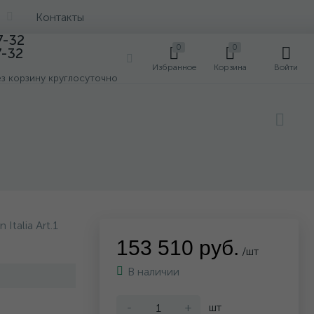
Контакты
7-32
0
0
7-32
0
Избранное
Корзина
Войти
ез корзину круглосуточно
Italia Art.1
153 510 руб.
/шт
В наличии
-
+
шт