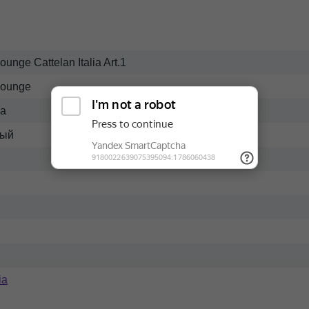
nge Cattelan Italia Art.1
ounge
жа
ный
ia