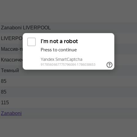
Zanaboni LIVERPOOL
LIVERPOOL
Массив-ткань
Классический
Темный
85
85
115
Zanaboni