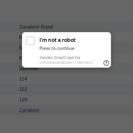
Zanaboni Royal
Royal
Массив-ткань
Классический
Цветной
114
112
120
Zanaboni