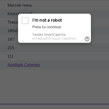
Массив-ткань
Классический
Темный
180x200
187
215
111
Annibale Colombo