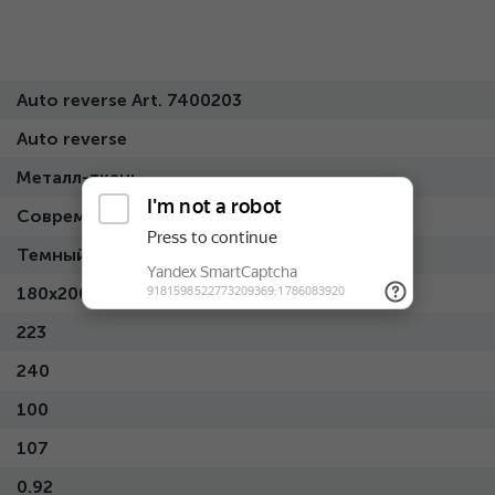
Auto reverse Art. 7400203
Auto reverse
Металл-ткань
Современный
Темный
180x200
223
240
100
107
0.92