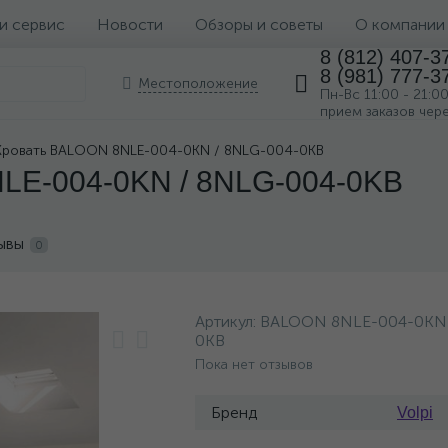
 и сервис
Новости
Обзоры и советы
О компании
8 (812) 407-3
8 (981) 777-3
Местоположение
Пн-Вс 11:00 - 21:0
прием заказов чер
Кровать BALOON 8NLE-004-0KN / 8NLG-004-0KB
LE-004-0KN / 8NLG-004-0KB
ывы
0
Артикул:
BALOON 8NLE-004-0KN 
0KB
Пока нет отзывов
Бренд
Volpi