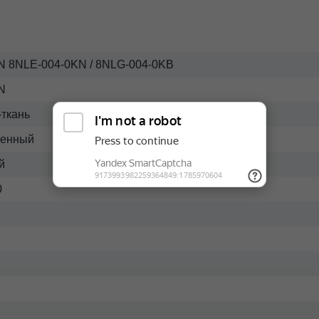
 8NLE-004-0KN / 8NLG-004-0KB
N
ткань
енный
й
0