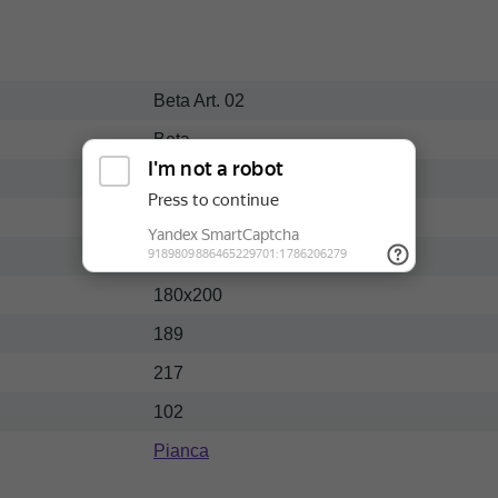
Beta Art. 02
Beta
Массив-ткань
Современный
Светлый
180x200
189
217
102
Pianca