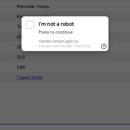
Массив-ткань
Классический
Темный
200x200
214
210
180
Ceppi Style