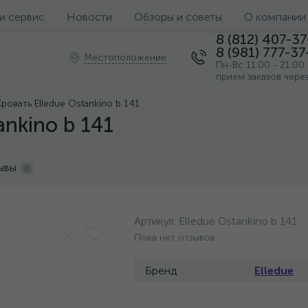
 и сервис
Новости
Обзоры и советы
О компании
8 (812) 407-3
8 (981) 777-37
Местоположение
Пн-Вс 11:00 - 21:00
прием заказов чере
Кровать Elledue Ostankino b 141
ankino b 141
ывы
0
Артикул:
Elledue Ostankino b 141
Пока нет отзывов
Бренд
Elledue