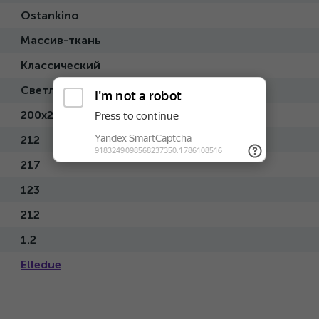
Ostankino
Массив-ткань
Классический
Светлый
200x200
212
217
123
212
1.2
Elledue