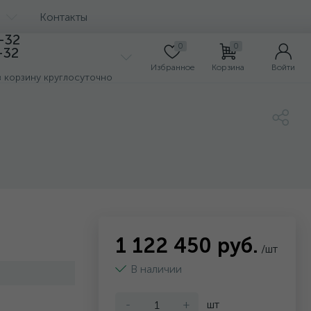
Контакты
7-32
0
0
-32
Избранное
Корзина
Войти
з корзину круглосуточно
1 122 450 руб.
/шт
В наличии
-
+
шт