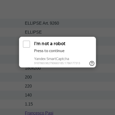
ELLIPSE Art. 9260
ELLIPSE
Массив-кожа
Современный
Темный
180x200
200
220
140
1.15
Francesco Pasi