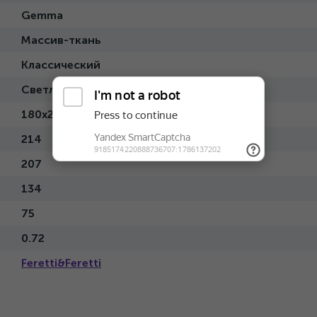
Gemma
Массив-ткань
Классический
Светлый
180x200
214
207
134
75
0.72
Feretti&Feretti