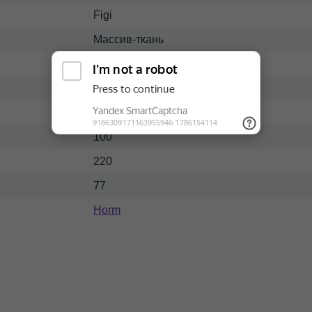
Figi
Массив-ткань
Современный
Светлый
90x200
100
220
77
Horm