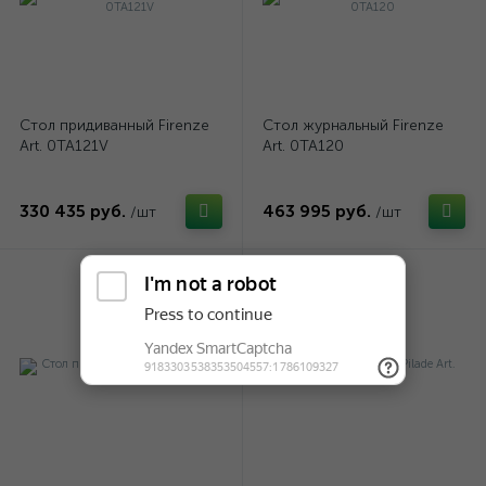
Стол придиванный Firenze
Стол журнальный Firenze
Art. 0TA121V
Art. 0TA120
330 435 руб.
463 995 руб.
/шт
/шт