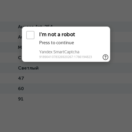
Aurora Art. 254
Aurora
Массив-ткань
Современный
Светлый
47
60
91