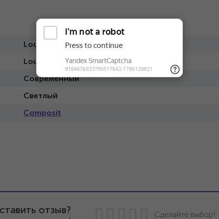
Lounge 07
Lounge
Современный
Светлый
Composit
ставить отзыв?
Сделайте выбор!