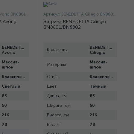
 BN8801L/BN8802L
Артикул:
BENEDETTA Ciliegio BN8801/BN8802
 Avorio
Витрина BENEDETTA Ciliegio
BN8801/BN8802
BENEDETTA
BENEDETTA
Коллекция
Avorio
Ciliegio
Массив-
Массив-
Материал
шпон
шпон
Классический
Стиль
Классический
Светлый
Цвет
Темный
83
Длина, см
83
50
Ширина, см
50
216
Высота, см
216
78
Вес, кг
78