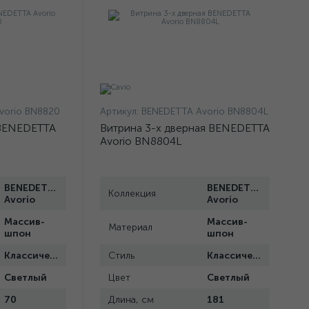
vorio BN8820
Артикул:
BENEDETTA Avorio BN8804L
 BENEDETTA
Витрина 3-х дверная BENEDETTA
Avorio BN8804L
BENEDETTA
BENEDETTA
Коллекция
Avorio
Avorio
Массив-
Массив-
Материал
шпон
шпон
Классический
Стиль
Классический
Светлый
Цвет
Светлый
70
Длина, см
181