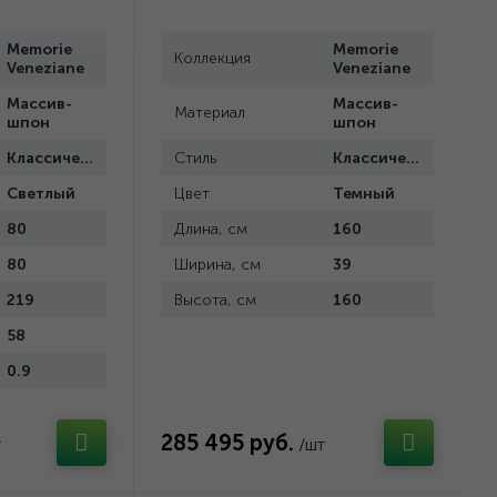
Memorie
Memorie
Коллекция
Veneziane
Veneziane
Массив-
Массив-
Материал
шпон
шпон
Классический
Стиль
Классический
Светлый
Цвет
Темный
80
Длина, см
160
80
Ширина, см
39
219
Высота, см
160
58
0.9
285 495 руб.
т
/шт