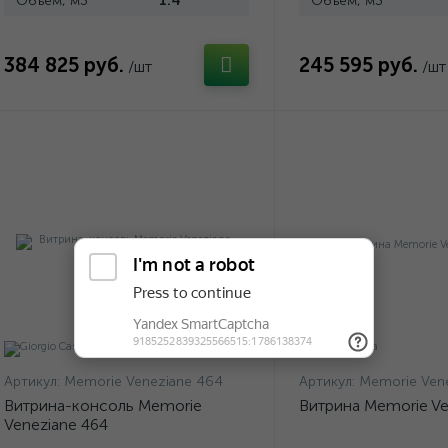
Объем, м3
1.4
Объем, м3
384 825 руб.
245 595 руб.
/шт
/шт
Артикул:
Memorie Veneziane 464
Артикул:
Memorie Ven
Витрина-консоль Memorie
Витрина Memorie Ve
Veneziane 464