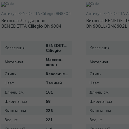
Артикул:
BENEDETTA Ciliegio BN8804
Артикул:
BENEDETTA Avorio
Витрина 3-х дверная
Витрина BENEDETTA
BENEDETTA Ciliegio BN8804
BN8801L/BN8802L
BENEDETTA
Коллекция
Коллекция
Ciliegio
Массив-
Материал
Материал
шпон
Стиль
Классический
Стиль
Цвет
Темный
Цвет
Длина, см
181
Длина, см
Ширина, см
58
Ширина, см
Высота, см
226
Высота, см
Вес, кг
221
Вес, кг