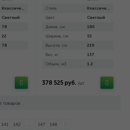
Классический
Стиль
Классический
Светлый
Цвет
Светлый
78
Длина, см
180
22
Ширина, см
53
78
Высота, см
219
Вес, кг
137
Объем, м3
1.2
378 525 руб.
/шт
е товаров
141
142
...
147
148