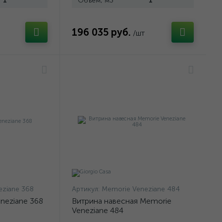
1
Объем, м3
1
196 035 руб.
/шт
eziane 368
Артикул:
Memorie Veneziane 484
neziane 368
Витрина навесная Memorie
Veneziane 484