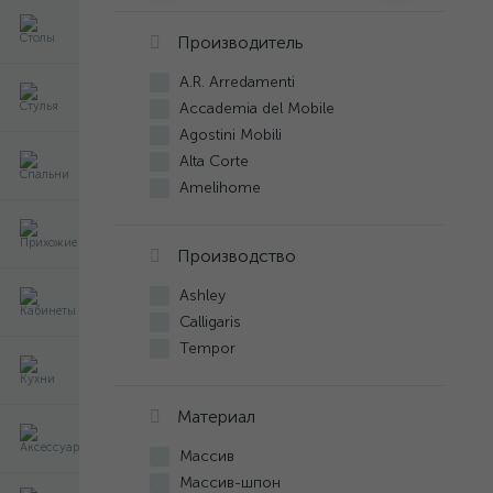
Производитель
A.R. Arredamenti
Accademia del Mobile
Agostini Mobili
Alta Corte
Amelihome
Andrea Fanfani
Angelo Cappellini
Производство
Annibale Colombo
Arca
Ashley
Ashley
Calligaris
Avenanti
Tempor
Bacci Stile
Bakokko
Материал
Bamar
Barnini Oseo
Массив
Berkenwood
Массив-шпон