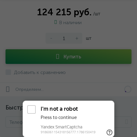
124 215 руб.
/шт
В наличии
-
+
шт
Купить
Добавить к сравнению
Определяем...
Быстрый заказ