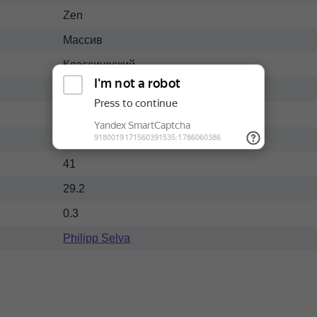
Zen
Массив
Классический
Светлый
100
100
41
29.2
0.3
Philipp Selva