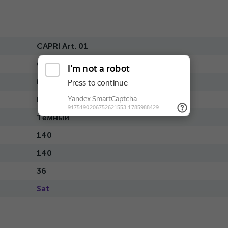
CAPRI Art. 01
CAPRI
Массив
Классический
Темный
140
140
36
Sat