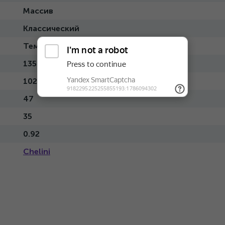
Массив
Классический
Темный
135
102
47
35
0.92
Chelini