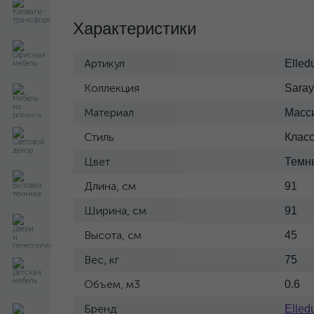
Характеристики
Артикул
Elled
Коллекция
Saray
Материал
Масс
Стиль
Клас
Цвет
Темн
Длина, см
91
Ширина, см
91
Высота, см
45
Вес, кг
75
Объем, м3
0.6
Бренд
Elled