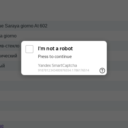
ue Saraya giorno At 602
a giorno
ив-стекло
сический
ый
ue