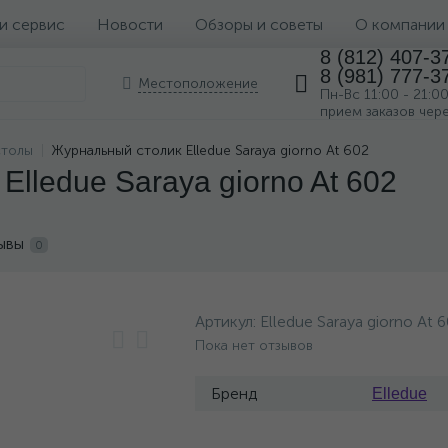
 и сервис
Новости
Обзоры и советы
О компании
8 (812) 407-3
8 (981) 777-3
Местоположение
Пн-Вс 11:00 - 21:0
прием заказов чер
столы
Журнальный столик Elledue Saraya giorno At 602
lledue Saraya giorno At 602
ывы
0
Артикул:
Elledue Saraya giorno At 
Пока нет отзывов
Бренд
Elledue