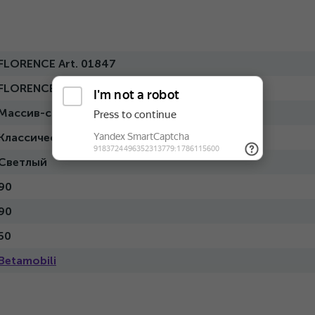
FLORENCE Art. 01847
FLORENCE
Массив-стекло
Классический
Светлый
90
90
50
Betamobili