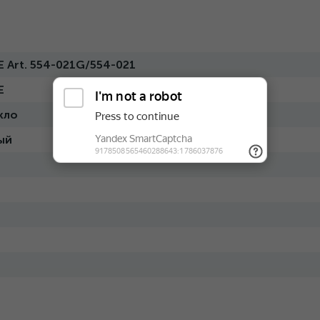
Art. 554-021G/554-021
E
кло
ый