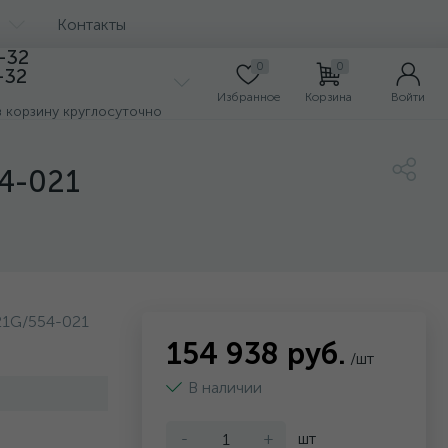
Контакты
7-32
0
0
-32
Избранное
Корзина
Войти
з корзину круглосуточно
4-021
1G/554-021
154 938 руб.
/шт
В наличии
-
+
шт