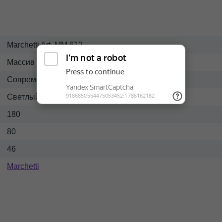
Marchetti Art. MM 612
Массив
Современный
Светлый
180
80
46
Marchetti