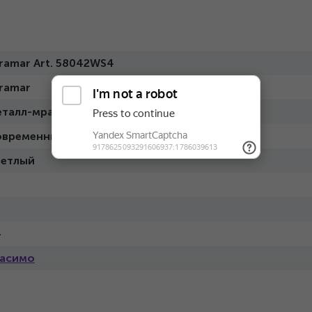
ramar Art. 58042WS4
ramar
талл-мрамор
овременный
етлый
4
асимо