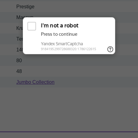
Prestige
Массив
Классический
Темный
140
80
48
Jumbo Collection