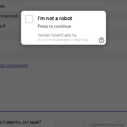
ив
сический
ный
to Giovannini
ставить отзыв?
Сделайте выбор!