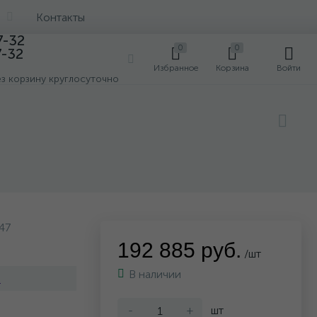
Контакты
7-32
0
0
7-32
0
Избранное
Корзина
Войти
ез корзину круглосуточно
247
192 885 руб.
/шт
В наличии
i
-
+
шт