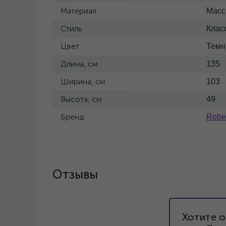
Материал
Масс
Стиль
Клас
Цвет
Тем
Длина, см
135
Ширина, см
103
Высота, см
49
Бренд
Rober
Отзывы
Хотите о