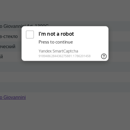
o Giovannini Art. 1390G
в-стекло
ический
ый
o Giovannini