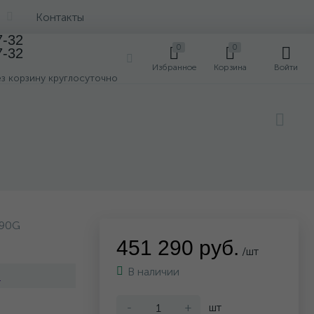
Контакты
7-32
0
0
7-32
0
Избранное
Корзина
Войти
ез корзину круглосуточно
390G
451 290 руб.
/шт
В наличии
i
-
+
шт