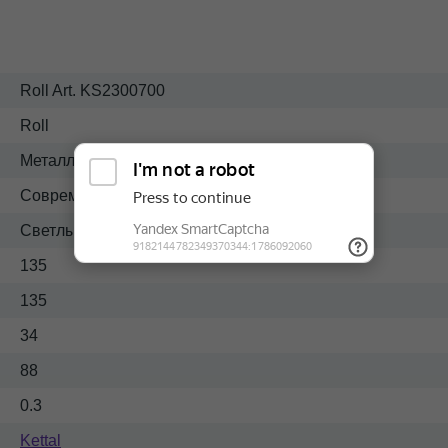
Roll Art. KS2300700
Roll
Металл-мрамор
Современный
Светлый
135
135
34
88
0.3
Kettal