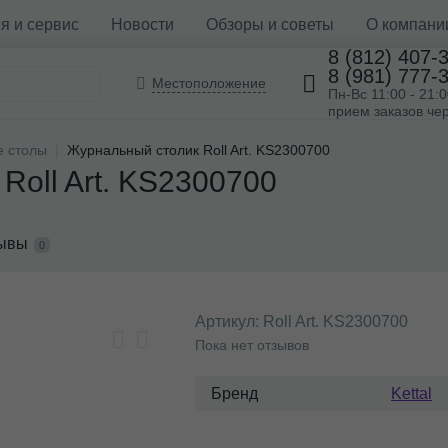
я и сервис
Новости
Обзоры и советы
О компани
8 (812) 407-
8 (981) 777-
Местоположение
Пн-Вс 11:00 - 21:
прием заказов чер
 столы
Журнальный столик Roll Art. KS2300700
Roll Art. KS2300700
ывы
0
Артикул:
Roll Art. KS2300700
Пока нет отзывов
Бренд
Kettal