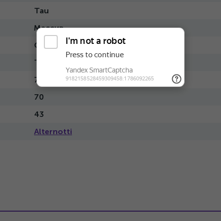
Tau
Массив
Современный
Темный
70
70
43
Alternotti