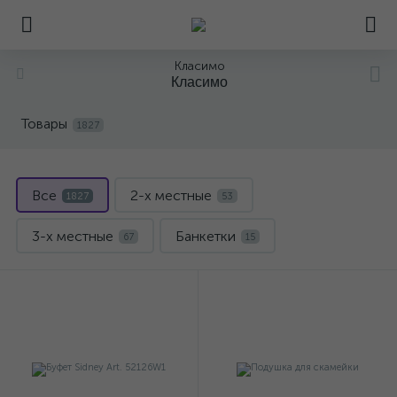
Класимо
Класимо
Товары
1827
Все
2-х местные
1827
53
3-х местные
Банкетки
67
15
Барные
Библиотеки
Буфеты
35
1
259
Витрины
Декор
Журнальные
63
11
166
Зеркала
Картины
40
50