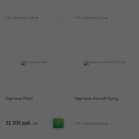
Тумбы
Тумбы ТВ
Угловые
8
101
15
Не указана цена
Не указана цена
Шезлонги
Шкафы
Шкафы
1
7
5
Шкафы-купе
4
Картина Pearl
Картина Aircraft flying
31 200 руб.
/м
Не указана цена