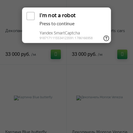
Декопанель Feather
Картина Vintage sports cars
33 000 руб.
33 000 руб.
/м
/м
Картина Blue butterfly
Декопанель Monroe Venezia