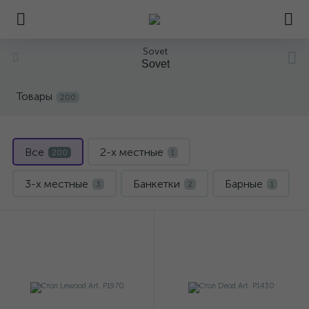
Sovet
Sovet
Товары
200
Все
2-х местные
200
1
3-х местные
Банкетки
Барные
3
2
1
Буфеты
Журнальные
Зеркала
10
41
31
Комплектующие
Консольные
3
12
Кресла
Обеденные
2
52