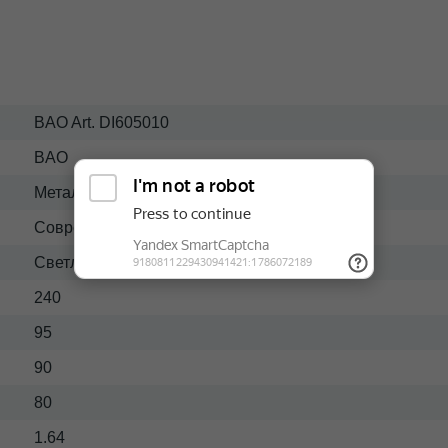
BAO Art. DI605010
BAO
Металл-ткань
Современный
Светлый
240
95
90
80
1.64