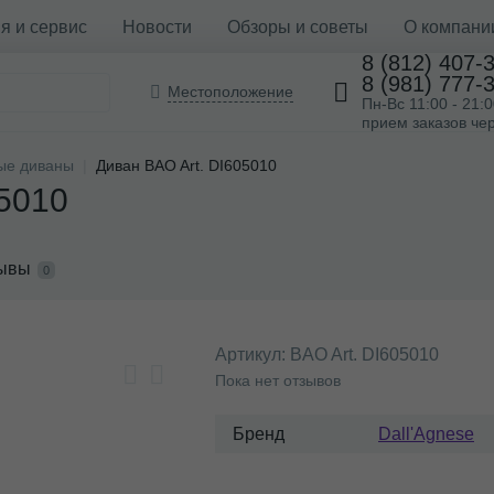
я и сервис
Новости
Обзоры и советы
О компани
8 (812) 407-
8 (981) 777-
Местоположение
Пн-Вс 11:00 - 21:
прием заказов чер
ые диваны
Диван BAO Art. DI605010
05010
ывы
0
Артикул:
BAO Art. DI605010
Пока нет отзывов
Бренд
Dall'Agnese