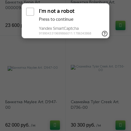
Банкетка Xenia Art.
Банкетка Bolanburg Art.
0000093310
D647-00
23 600 руб.
32 900 руб.
/м
/м
Банкетка Maylee Art. D947-
Скамейка Tyler Creek Art.
00
D736-00
62 000 руб.
30 300 руб.
/м
/м