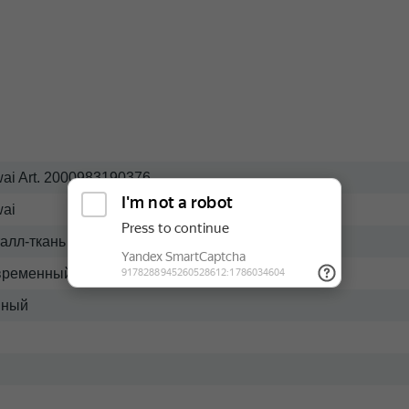
ai Art. 2000983190376
ai
алл-ткань
временный
мный