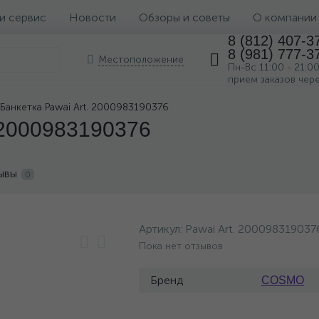
 и сервис
Новости
Обзоры и советы
О компании
8 (812) 407-3
8 (981) 777-3
Местоположение
Пн-Вс 11:00 - 21:0
прием заказов чер
Банкетка Pawai Art. 2000983190376
 2000983190376
ывы
0
Артикул:
Pawai Art. 200098319037
Пока нет отзывов
Бренд
COSMO