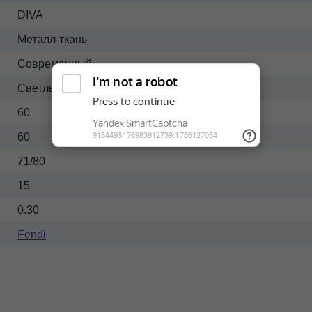
DIVA
Металл-ткань
Современный
Светлый
60
60
71/80
15
0.30
Fendi