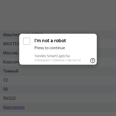
Mascheroni MASTER
MASTER
Массив-кожа
Классический
Темный
72
56
50/110
Mascheroni