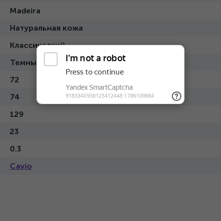
Madeira
Натуральная кожа
Классический
Темный
72
74
129
23
0.3
Cavio