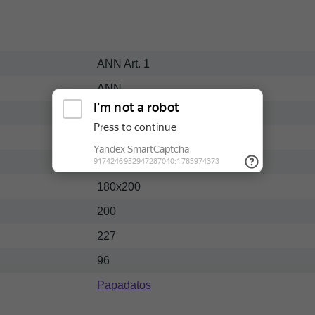
ANN Art. 1
ANN
Массив-ткань
Современный
Темный
180x200
200
227
96
Papadatos