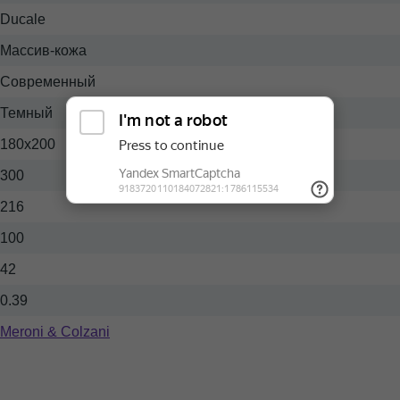
Ducale
Массив-кожа
Современный
Темный
180x200
300
216
100
42
0.39
Meroni & Colzani