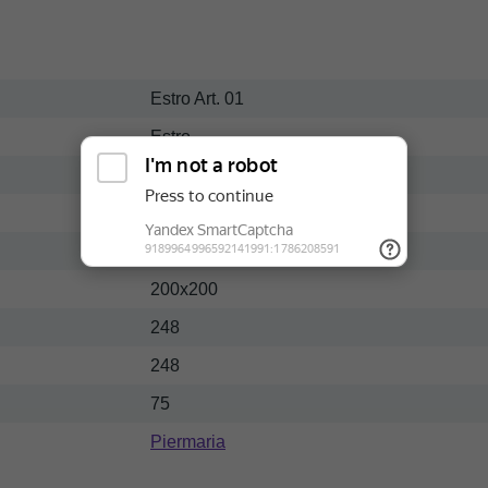
Estro Art. 01
Estro
Массив-ткань
Современный
Темный
200x200
248
248
75
Piermaria