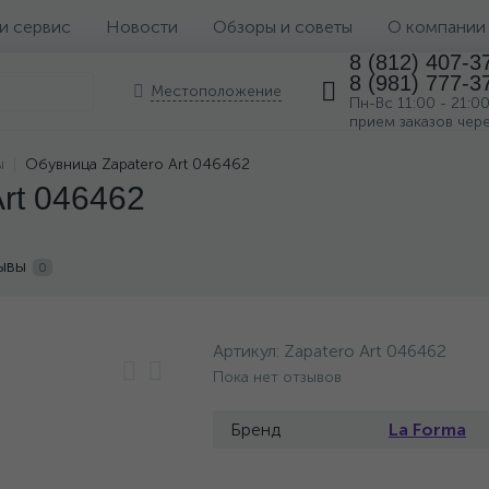
 и сервис
Новости
Обзоры и советы
О компании
8 (812) 407-3
8 (981) 777-3
Местоположение
Пн-Вс 11:00 - 21:0
прием заказов чер
ы
Обувница Zapatero Art 046462
rt 046462
ывы
0
Артикул:
Zapatero Art 046462
Пока нет отзывов
Бренд
La Forma