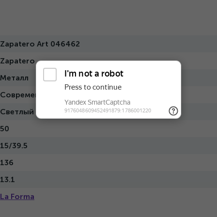
Zapatero Art 046462
Zapatero
Металл
Современный
Светлый
50
15/39.5
136
13.1
La Forma