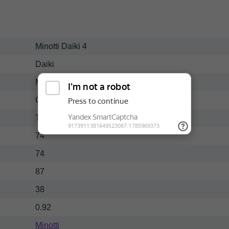
Minotti Daiki 4
Daiki
Металл-массив
Современный
Темный
74
74
87
38
0.92
Minotti