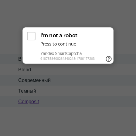
Blend 01
Blend
Современный
Темный
Composit