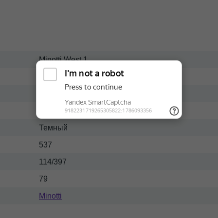
Minotti West 1
West
Массив-ткань
Современный
Темный
537
114/397
79
Minotti