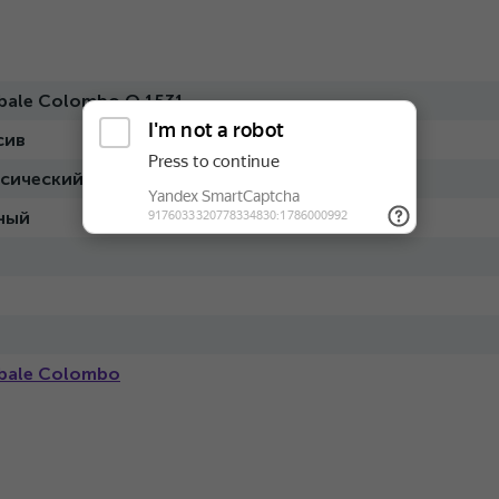
bale Colombo O 1531
сив
ссический
ный
bale Colombo