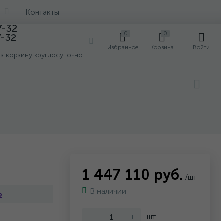
Контакты
7-32
0
0
7-32
0
Избранное
Корзина
Войти
ез корзину круглосуточно
1
1 447 110 руб.
/шт
В наличии
o
-
+
шт