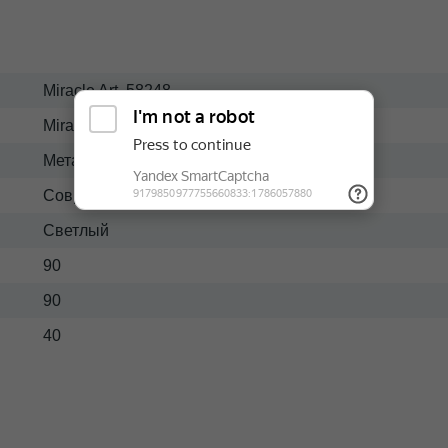
Miracle Art. 58248
Miracle
Металл-стекло
Современный
Светлый
90
90
40