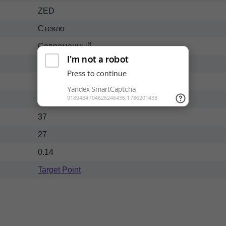
ZED
Стекло
Современный
Темный
80
80
37
27
0.14
Target Point